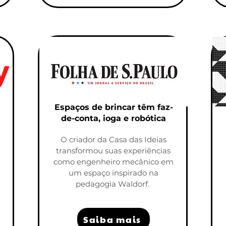
Espaços de brincar têm faz-
de-conta, ioga e robótica
O criador da Casa das Ideias
transformou suas experiências
a
como engenheiro mecânico em
um espaço inspirado na
pedagogia Waldorf.
Saiba mais