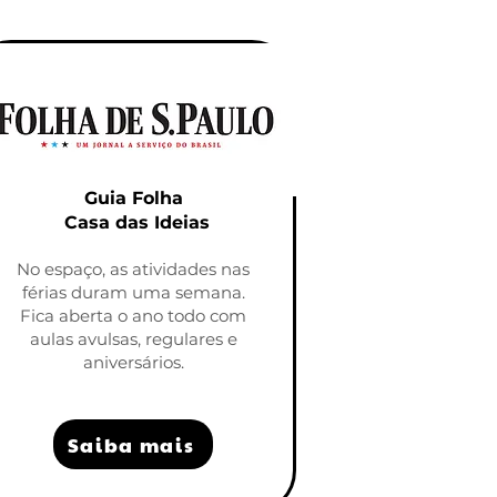
Guia Folha
Casa das Ideias
No espaço, as atividades nas
férias duram uma semana.
Fica aberta o ano todo com
aulas avulsas, regulares e
aniversários.
Saiba mais