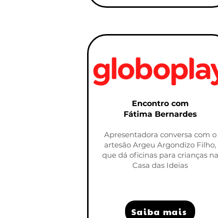
Encontro com
Fátima Bernardes
Apresentadora conversa com o
artesão Argeu Argondizo Filho,
que dá oficinas para crianças n
Casa das Ideias
Saiba mais