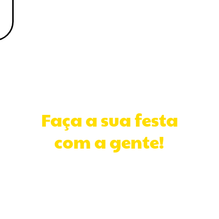
Faça a sua festa
com a gente!
CONTATO
(11) 98947-8117